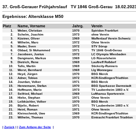
37. Groß-Gerauer Frühjahrslauf TV 1846 Groß-Gerau 18.02.202
Ergebnisse: Altersklasse M50
Platz
Name, Vorname
Jahrg.
Verein
1.
Weber, Christian
1970
Spiridon Frankfurt
2.
Schelm, Joachim
1973
ohne Verein
3.
Küstner, Oliver
1969
Waffenlauf Verein Schweiz
4.
Wilhelm, Marc
1972
Ohne Verein
5.
Mader, Sven
1972
STV Sörup
6.
Obbad, Si Mohammed
1971
TV 1846 Groß-Gerau
7.
Jacobsen, Justus
1972
LC Olympia Wiesbaden
8.
Dangmann, Markus
1969
LG Rüsselsheim
9.
Dietrich, Rene
1969
Lauftreff Roßdorf
10.
Tullo, Martin
1969
Stickcity-Runners
11.
Werst, Bernhard
1969
Llg Wonnegau
12.
Heyd, Jürgen
1970
BSG Merck
13.
Adner, Tobias
1972
KCR-Sindlingen/Triathlon
14.
Jourdan, Volker
1971
BSG Merck
15.
Hennemann, Stefan
1970
BSG Sparkasse Darmstadt
16.
Hoffmann, Mario
1973
TV Laubenheim 1883 e.V.
17.
Seifried, Michael
1969
Lufthansa Sportverein
18.
Hieke, Stephan
1971
Ohne Verein
19.
Leibküchler, Volker
1970
BSG Merck
20.
Bijelic, Robert
1971
TV Laubenheim 1883 e.V.
21.
Heinl, Roman
1971
Ohne Verein
22.
Kleinschmidt, Uwe
1969
KCR-Sindlingen/Triathlon
23.
Wilhelm, Thomas
1970
Eintracht Frankfurt Triathlon
|
Zurück
| |
Zum Anfang der Seite
|