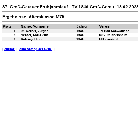
37. Groß-Gerauer Frühjahrslauf TV 1846 Groß-Gerau 18.02.202
Ergebnisse: Altersklasse M75
Platz
Name, Vorname
Jahrg.
Verein
1.
Dr. Werner, Jürgen
1948
TV Bad Schwalbach
2.
Menzel, Karl-Heinz
1948
KSV Reichelsheim
3.
Göhring, Heinz
1946
LT-Hemsbach
|
Zurück
| |
Zum Anfang der Seite
|