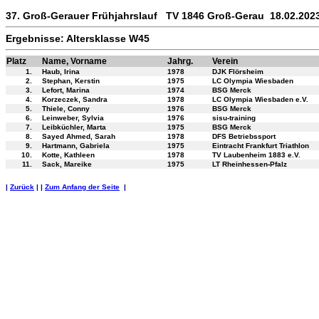
37. Groß-Gerauer Frühjahrslauf TV 1846 Groß-Gerau 18.02.202
Ergebnisse: Altersklasse W45
Platz
Name, Vorname
Jahrg.
Verein
1.
Haub, Irina
1978
DJK Flörsheim
2.
Stephan, Kerstin
1975
LC Olympia Wiesbaden
3.
Lefort, Marina
1974
BSG Merck
4.
Korzeczek, Sandra
1978
LC Olympia Wiesbaden e.V.
5.
Thiele, Conny
1976
BSG Merck
6.
Leinweber, Sylvia
1976
sisu-training
7.
Leibküchler, Marta
1975
BSG Merck
8.
Sayed Ahmed, Sarah
1978
DFS Betriebssport
9.
Hartmann, Gabriela
1975
Eintracht Frankfurt Triathlon
10.
Kotte, Kathleen
1978
TV Laubenheim 1883 e.V.
11.
Sack, Mareike
1975
LT Rheinhessen-Pfalz
|
Zurück
| |
Zum Anfang der Seite
|