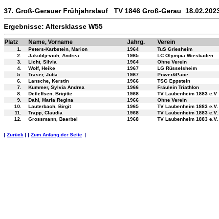
37. Groß-Gerauer Frühjahrslauf TV 1846 Groß-Gerau 18.02.202
Ergebnisse: Altersklasse W55
Platz
Name, Vorname
Jahrg.
Verein
1.
Peters-Karbstein, Marion
1964
TuS Griesheim
2.
Jakobljevich, Andrea
1965
LC Olympia Wiesbaden
3.
Licht, Silvia
1964
Ohne Verein
4.
Wolf, Heike
1967
LG Rüsselsheim
5.
Traser, Jutta
1967
Power&Pace
6.
Lansche, Kerstin
1966
TSG Eppstein
7.
Kummer, Sylvia Andrea
1966
Fräulein Triathlon
8.
Detleffsen, Brigitte
1968
TV Laubenheim 1883 e.V
9.
Dahl, Maria Regina
1966
Ohne Verein
10.
Lauterbach, Birgit
1965
TV Laubenheim 1883 e.V.
11.
Trapp, Claudia
1968
TV Laubenheim 1883 e.V.
12.
Grossmann, Baerbel
1968
TV Laubenheim 1883 e.V.
|
Zurück
| |
Zum Anfang der Seite
|