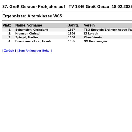
37. Groß-Gerauer Frühjahrslauf TV 1846 Groß-Gerau 18.02.202
Ergebnisse: Altersklasse W65
Platz
Name, Vorname
Jahrg.
Verein
1.
Schumpich, Christiane
1957
TSG Eppstein/Erdinger Active T
2.
Kremser, Christel
1956
LT Lorsch
3.
Spiegel, Marlies
1956
Ohne Verein
4.
Eisenhauer-Horst, Ursula
1955
SV Hundsangen
|
Zurück
| |
Zum Anfang der Seite
|